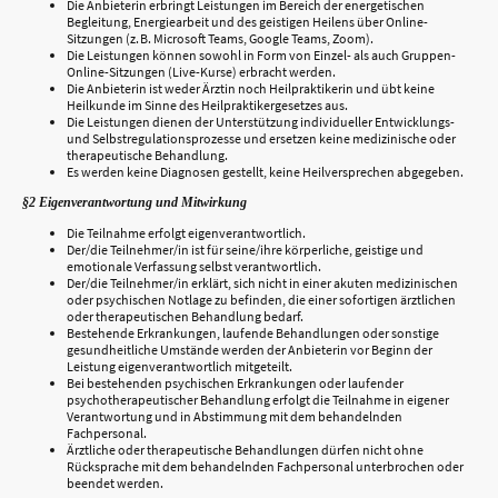
Die Anbieterin erbringt Leistungen im Bereich der energetischen
Begleitung, Energiearbeit und des geistigen Heilens über Online-
Sitzungen (z. B. Microsoft Teams, Google Teams, Zoom).
Die Leistungen können sowohl in Form von Einzel- als auch Gruppen-
Online-Sitzungen (Live-Kurse) erbracht werden.
Die Anbieterin ist weder Ärztin noch Heilpraktikerin und übt keine
Heilkunde im Sinne des Heilpraktikergesetzes aus.
Die Leistungen dienen der Unterstützung individueller Entwicklungs-
und Selbstregulationsprozesse und ersetzen keine medizinische oder
therapeutische Behandlung.
Es werden keine Diagnosen gestellt, keine Heilversprechen abgegeben.
§2 Eigenverantwortung und Mitwirkung
Die Teilnahme erfolgt eigenverantwortlich.
Der/die Teilnehmer/in ist für seine/ihre körperliche, geistige und
emotionale Verfassung selbst verantwortlich.
Der/die Teilnehmer/in erklärt, sich nicht in einer akuten medizinischen
oder psychischen Notlage zu befinden, die einer sofortigen ärztlichen
oder therapeutischen Behandlung bedarf.
Bestehende Erkrankungen, laufende Behandlungen oder sonstige
gesundheitliche Umstände werden der Anbieterin vor Beginn der
Leistung eigenverantwortlich mitgeteilt.
Bei bestehenden psychischen Erkrankungen oder laufender
psychotherapeutischer Behandlung erfolgt die Teilnahme in eigener
Verantwortung und in Abstimmung mit dem behandelnden
Fachpersonal.
Ärztliche oder therapeutische Behandlungen dürfen nicht ohne
Rücksprache mit dem behandelnden Fachpersonal unterbrochen oder
beendet werden.