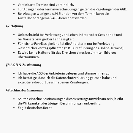
Vereinbarte Termine sind verbindlich.
Für Absagen oder Terminverschiebungen gelten die Regelungen der AGB.
Bei Absagen weniger als 24 Stunden vor dem Termin kann ein
Ausfallhonorar gemäß AGB berechnet werden.
§7 Haftung
Unbeschränkt bei Verletzung von Leben, Körper oder Gesundheit und
bei Vorsatz bzw. grober Fahrlässigkeit.
Für leichte Fahrlässigkeit haftet die Anbieterin nur bei Verletzung
wesentlicher Vertragspflichten (z. B. Durchführung des Online-Termins).
Es wird keine Haftung für das Erreichen eines bestimmten Erfolges
übernommen.
§8 AGB & Zustimmung
Ich habe die AGB der Anbieterin gelesen und stimme ihnen zu.
Ich bestätige, dass ich die Datenschutzerklärung gelesen habe und
akzeptiere die dort beschriebenen Regelungen.
§9 Schlussbestimmungen
Sollten einzelne Bestimmungen dieses Vertrags unwirksam sein, bleibt
die Wirksamkeit der übrigen Bestimmungen unberührt.
Es gilt deutsches Recht.