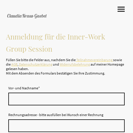
Claudia Kraus-Gaebel
Anmeldung für die Inner-Work
Group Session
Füllen Sie bitte die Felder aus, nachdem Sie die
Teilnahmevereinbarung
sowie
die
AGB
,
Datenschutzerklärung
und
Widerrufsbelehrung
auf meiner Homepage
gelesen haben.
Mit dem Absenden des Formulars bestätigen Sie Ihre Zustimmung.
Vor- und Nachname
*
Rechnungsadresse - bitte ausfüllen bei Wunsch einer Rechnung